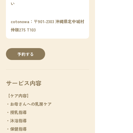
市
い
町
村
へ
申
cotonowa：〒901-2303 沖縄県北中城村
請
時
仲順275 T103
に
ご
確
認
く
だ
予約する
さ
い
サービス内容
【ケア内容】
・お母さんへの乳房ケア
・授乳指導
・沐浴指導
・保健指導